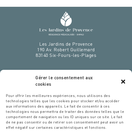
Les Jardins de Provence
190 Av. Robert Guillemard
83140
Six-Fours-les-Plages
Gérer le consentement aux
cookies
VENEZ EXERCER VOS TALENTS
Pour offrir les meilleures expériences, nous utilisons des
CHEZ NOUS
technologies telles que les cookies pour stocker et/ou accéder
aux informations des appareils. Le fait de consentir à ces
Espace recrutement
technologies nous permettra de traiter des données telles que le
comportement de navigation ou les ID uniques sur ce site. Le fait
Des étoiles dans les assiettes
de ne pas consentir ou de retirer son consentement peut avoir un
Politique ESG
effet négatif sur certaines caractéristiques et fonctions.