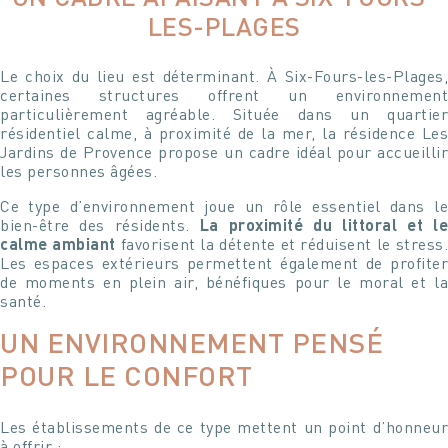
LES-PLAGES
Le choix du lieu est déterminant. À Six-Fours-les-Plages,
certaines structures offrent un environnement
particulièrement agréable. Située dans un quartier
résidentiel calme, à proximité de la mer, la résidence Les
Votre message
Votre message et vos disponibilités
Jardins de Provence propose un cadre idéal pour accueillir
les personnes âgées.
Pour soumettre ce formulaire, vous devez
Pour soumettre ce formulaire, vous devez
accepter notre
Déclaration de confidentialité
accepter notre
Déclaration de confidentialité
Ce type d’environnement joue un rôle essentiel dans le
bien-être des résidents.
La proximité du littoral et le
calme ambiant
favorisent la détente et réduisent le stress.
Les espaces extérieurs permettent également de profiter
de moments en plein air, bénéfiques pour le moral et la
santé.
UN ENVIRONNEMENT PENSÉ
POUR LE CONFORT
Les établissements de ce type mettent un point d’honneur
à offrir :