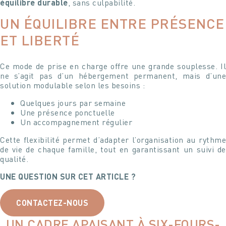
SÉVERINE GUÉRIN
équilibre durable
, sans culpabilité.
UN ÉQUILIBRE ENTRE PRÉSENCE
Nous sommes à votre entière disposition pour
Je suis à votre entière disposition pour répondre à toutes
programmer avec vous une visite de la résidence et
vos questions ou pour simplement échanger avec vous !
ET LIBERTÉ
pouvoir également répondre à toutes vos questions.
Ce mode de prise en charge offre une grande souplesse. Il
Votre nom
Votre nom
ne s’agit pas d’un hébergement permanent, mais d’une
solution modulable selon les besoins :
Quelques jours par semaine
Votre e-mail
Votre e-mail
Une présence ponctuelle
Un accompagnement régulier
Votre n° de téléphone
Cette flexibilité permet d’adapter l’organisation au rythme
Votre n° de téléphone
de vie de chaque famille, tout en garantissant un suivi de
qualité.
UNE QUESTION SUR CET ARTICLE ?
CONTACTEZ-NOUS
UN CADRE APAISANT À SIX-FOURS-