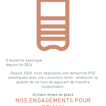
Votre n° de téléphone
Votre n° de téléphone
0
bouteille plastique
depuis fin 2024
Depuis 2020, nous déployons une démarche RSE
ambitieuse avec une conviction forte : améliorer la
qualité de vie tout en agissant de manière
responsable.
Votre message
Votre message et vos disponibilités
Actions mises en place
Pour soumettre ce formulaire, vous devez
Pour soumettre ce formulaire, vous devez
NOS ENGAGEMENTS POUR
accepter notre
Déclaration de confidentialité
accepter notre
Déclaration de confidentialité