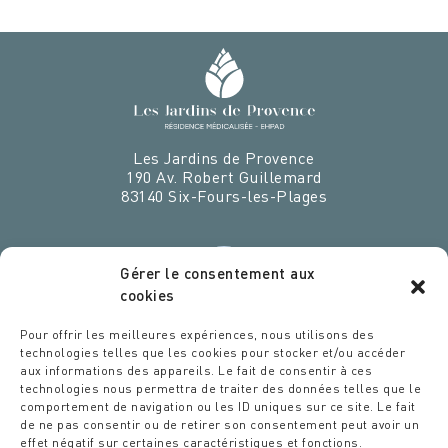
Les Jardins de Provence
190 Av. Robert Guillemard
83140
Six-Fours-les-Plages
Gérer le consentement aux
cookies
VENEZ EXERCER VOS TALENTS
Pour offrir les meilleures expériences, nous utilisons des
CHEZ NOUS
technologies telles que les cookies pour stocker et/ou accéder
aux informations des appareils. Le fait de consentir à ces
Espace recrutement
technologies nous permettra de traiter des données telles que le
comportement de navigation ou les ID uniques sur ce site. Le fait
Des étoiles dans les assiettes
de ne pas consentir ou de retirer son consentement peut avoir un
Politique ESG
effet négatif sur certaines caractéristiques et fonctions.