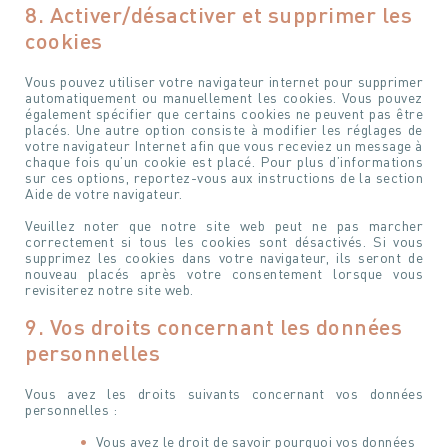
8. Activer/désactiver et supprimer les
cookies
Votre message
Votre message et vos disponibilités
Vous pouvez utiliser votre navigateur internet pour supprimer
Pour soumettre ce formulaire, vous devez
Pour soumettre ce formulaire, vous devez
automatiquement ou manuellement les cookies. Vous pouvez
accepter notre
Déclaration de confidentialité
accepter notre
Déclaration de confidentialité
également spécifier que certains cookies ne peuvent pas être
placés. Une autre option consiste à modifier les réglages de
votre navigateur Internet afin que vous receviez un message à
chaque fois qu’un cookie est placé. Pour plus d’informations
sur ces options, reportez-vous aux instructions de la section
Aide de votre navigateur.
Veuillez noter que notre site web peut ne pas marcher
correctement si tous les cookies sont désactivés. Si vous
supprimez les cookies dans votre navigateur, ils seront de
nouveau placés après votre consentement lorsque vous
revisiterez notre site web.
9. Vos droits concernant les données
personnelles
Vous avez les droits suivants concernant vos données
personnelles :
Vous avez le droit de savoir pourquoi vos données