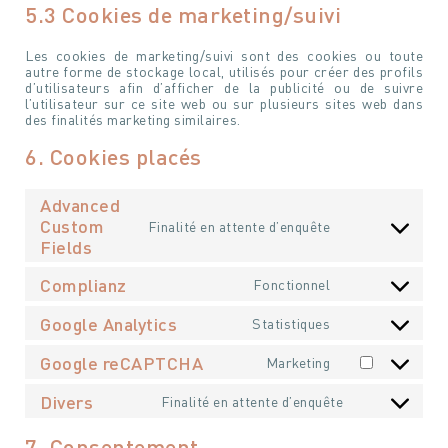
5.3 Cookies de marketing/suivi
Les cookies de marketing/suivi sont des cookies ou toute
autre forme de stockage local, utilisés pour créer des profils
d’utilisateurs afin d’afficher de la publicité ou de suivre
l’utilisateur sur ce site web ou sur plusieurs sites web dans
des finalités marketing similaires.
6. Cookies placés
Advanced
Custom
Finalité en attente d’enquête
Consent
Fields
to
service
Complianz
Fonctionnel
Consent
advanced-
to
custom-
Google Analytics
Statistiques
Programmer une visite
Consent
service
Rencontrez
fields
DE LA RÉSIDENCE
to
SÉVERINE GUÉRIN
complianz
Google reCAPTCHA
Marketing
Consent
service
to
google-
Nous sommes à votre entière disposition pour
Divers
Finalité en attente d’enquête
Je suis à votre entière disposition pour répondre à toutes
Consent
service
analytics
programmer avec vous une visite de la résidence et
vos questions ou pour simplement échanger avec vous !
to
google-
pouvoir également répondre à toutes vos questions.
7. Consentement