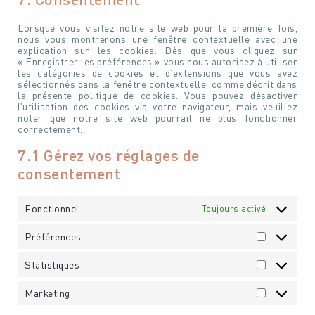
service
recaptcha
divers
Lorsque vous visitez notre site web pour la première fois,
Votre nom
Votre nom
nous vous montrerons une fenêtre contextuelle avec une
explication sur les cookies. Dès que vous cliquez sur
« Enregistrer les préférences » vous nous autorisez à utiliser
les catégories de cookies et d’extensions que vous avez
Votre e-mail
sélectionnés dans la fenêtre contextuelle, comme décrit dans
Votre e-mail
la présente politique de cookies. Vous pouvez désactiver
l’utilisation des cookies via votre navigateur, mais veuillez
noter que notre site web pourrait ne plus fonctionner
correctement.
Votre n° de téléphone
Votre n° de téléphone
7.1 Gérez vos réglages de
consentement
Fonctionnel
Toujours activé
Préférences
Préférenc
Statistiques
Statistiqu
Marketing
Marketing